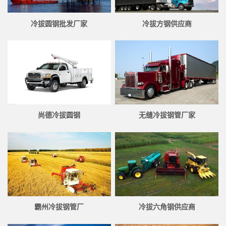
冷拔圆钢批发厂家
冷拔方钢供应商
尚德冷拔圆钢
无缝冷拔钢管厂家
霸州冷拔钢管厂
冷拔六角钢供应商