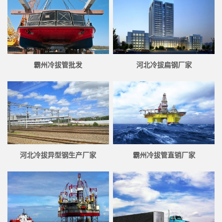
霸州冷拔管批发
河北冷拔扁钢厂家
河北冷拔异型钢生产厂家
霸州冷拔管直销厂家