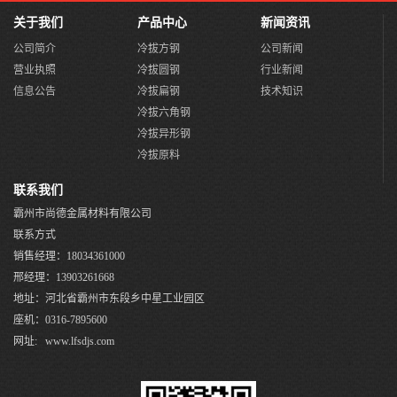
关于我们
产品中心
新闻资讯
公司简介
冷拔方钢
公司新闻
营业执照
冷拔圆钢
行业新闻
信息公告
冷拔扁钢
技术知识
冷拔六角钢
冷拔异形钢
冷拔原料
联系我们
霸州市尚德金属材料有限公司
联系方式
销售经理：18034361000
邢经理：13903261668
地址：河北省霸州市东段乡中星工业园区
座机：0316-7895600
网址: www.lfsdjs.com