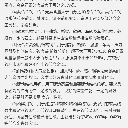
围内，合金元素总含量大于百分之5的钢。
(4)髙合金钢：合金元素含量大于百分之10的合金钢。高合金钢
通常包括不锈钢、耐热钢、铬不锈轴承钢、高速工具钢及部分合金
工具钢、无磁钢等。
(5)碳素结构钢：用于建筑、桥梁、船舶、车辆及其他结构，必
须有一定的强度、必要时要求冲击性能和焊接性能的碳素钢。
(6)低合金高强度结构钢：用于建筑、桥梁、 船舶、车辆、压力
容器及其他结构，碳含量(熔炼分析)一般不大于百分之0.20,合金元素
含量总和一般不大于百分之2.5，屈服强度不小于295MPa,具有较好
的冲击韧性和焊接性能的低合金钢。
(7)耐候钢(耐大气腐蚀钢)：加人铜、磷、铬、镍等元素提高耐
大气腐蚀性能的钢。这类钢分为高耐候钢和焊接结构用耐候钢。
(8)建筑结构用钢：用于建造高层和重要建筑结构的钢。要求具
有较高的冲击韧性、足够的强度、良好的焊接性能、一定的屈强
比，必要时还要求厚 度方向性能。
(9)桥梁用钢：用于建造铁路和公路桥梁的钢。要求具冇较高的
强度和足够的韧性、低的缺口敏感性、良好的低温韧性、抗时效敏
感性、抗疲劳性能和焊接性能。主要用钢为Q345q、Q370q、Q420q
等低合金高强度钢。