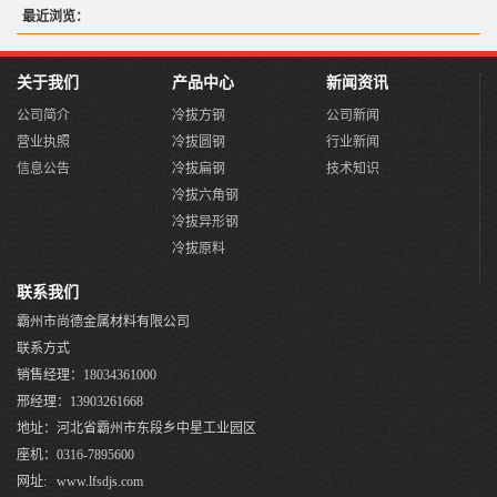
最近浏览：
关于我们
产品中心
新闻资讯
公司简介
冷拔方钢
公司新闻
营业执照
冷拔圆钢
行业新闻
信息公告
冷拔扁钢
技术知识
冷拔六角钢
冷拔异形钢
冷拔原料
联系我们
霸州市尚德金属材料有限公司
联系方式
销售经理：18034361000
邢经理：13903261668
地址：河北省霸州市东段乡中星工业园区
座机：0316-7895600
网址: www.lfsdjs.com