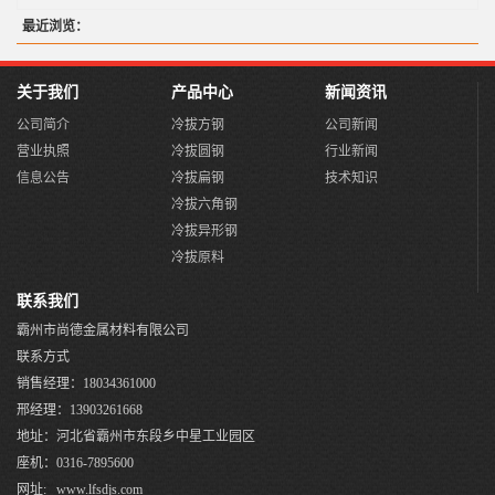
最近浏览：
关于我们
产品中心
新闻资讯
公司简介
冷拔方钢
公司新闻
营业执照
冷拔圆钢
行业新闻
信息公告
冷拔扁钢
技术知识
冷拔六角钢
冷拔异形钢
冷拔原料
联系我们
霸州市尚德金属材料有限公司
联系方式
销售经理：18034361000
邢经理：13903261668
地址：河北省霸州市东段乡中星工业园区
座机：0316-7895600
网址: www.lfsdjs.com