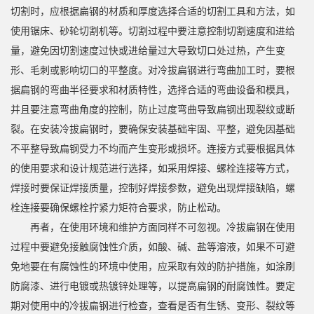
切割时，应根据扁钢的材质和厚度选择合适的切割工具和方法，如
使用锯床、砂轮切割机等。切割过程中要注意控制切割速度和进给
量，避免因切割速度过快或进给量过大导致切口处过热，产生变
形、毛刺或影响切口的平整度。对冷拔扁钢进行弯曲加工时，要根
据扁钢的弯曲半径要求和材质特性，选择合适的弯曲设备和模具，
并且要注意弯曲角度的控制，防止过度弯曲导致扁钢出现裂纹或断
裂。在安装冷拔扁钢时，要确保安装基础牢固、平整，避免因基础
不平整导致扁钢受力不均而产生变形或损坏。连接方式要根据具体
的使用要求和设计规范进行选择，如采用焊接、螺栓连接等方式，
焊接时要保证焊接质量，控制好焊接参数，避免出现焊接缺陷，螺
栓连接要确保螺栓拧紧力矩符合要求，防止松动。
再者，在使用环境和维护方面同样不可忽视。冷拔扁钢在使用
过程中要避免接触腐蚀性介质，如酸、碱、盐等溶液，如果不可避
免地要在有腐蚀性的环境中使用，应采取有效的防护措施，如涂刷
防腐漆、进行电镀或热镀锌处理等，以提高扁钢的耐腐蚀性。要定
期对使用中的冷拔扁钢进行检查，查看是否有生锈、变形、裂纹等