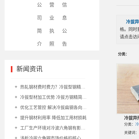
公
营
信
司
业
息
冷拔异
格。同时
简
执
公
请点击访
介
照
告
分类：
新闻资讯
News
热轧钢材费时费力？冷拔型钢精简加工降本增效
冷拔型材加工优势 冷拔方钢精简工序降本提效
优化工艺管控 解决冷拔扁钢各向异性难题
提升钢材利用率 降低加工用材损耗
冷拔异
分类：
冷
工厂生产环境对冷波六角钢有影响吗
关键词：
浅析冷拔六角钢市场价格的核心影响因素