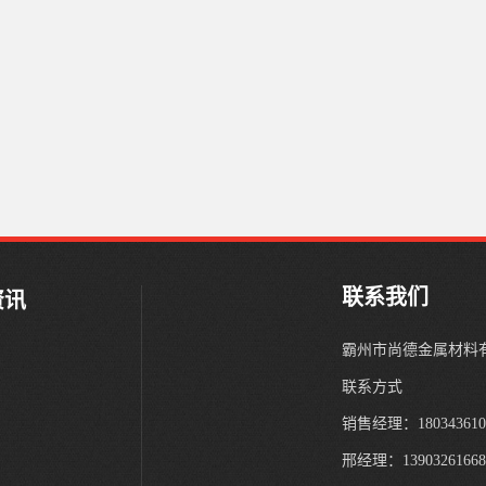
联系我们
资讯
霸州市尚德金属材料
闻
联系方式
闻
销售经理：180343610
识
邢经理：1390326166